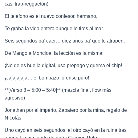
casi trap-reggaetón)
El teléfono es el nuevo confesor, hermano,
Te graba la vida entera aunque lo tires al mar.
Seis segundos pa’ caer… diez años pa’ que te atrapen,
De Mango a Moncloa, la lección es la misma:
¡No dejes huella digital, usa prepago y quema el chip!
¡Jajajajaja… el bombazo forense puro!
**[Verso 3 – 5:00 – 5:40]** (mezcla final, flow más
agresivo)
Jonathan por el imperio, Zapatero por la mina, regalo de
Nicolás
Uno cayó en seis segundos, el otro cayó en la ruina tras
abrirle la caja fuerte de doña Carmen Polo.