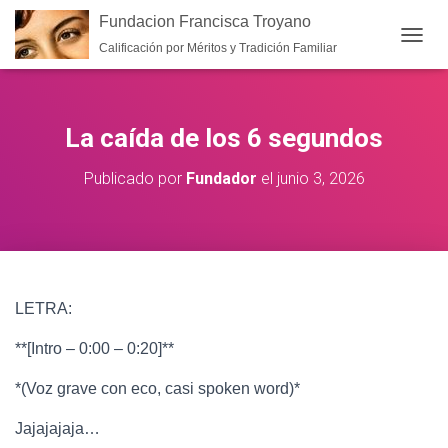
Fundacion Francisca Troyano
Calificación por Méritos y Tradición Familiar
CAMB
La caída de los 6 segundos
Publicado por
Fundador
el
junio 3, 2026
LETRA:
**[Intro – 0:00 – 0:20]**
*(Voz grave con eco, casi spoken word)*
Jajajajaja…