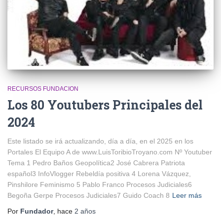
RECURSOS FUNDACION
Los 80 Youtubers Principales del
2024
Este listado se irá actualizando, día a día, en el 2025 en los
Portales El Equipo A de www.LuisToribioTroyano.com Nº Youtuber
Tema 1 Pedro Baños Geopolítica2 José Cabrera Patriota
español3 InfoVlogger Rebeldía positiva 4 Lorena Vázquez,
Pinshilore Feminismo 5 Pablo Franco Procesos Judiciales6
Begoña Gerpe Procesos Judiciales7 Guido Coach 8
Leer más
Por
Fundador
, hace
2 años