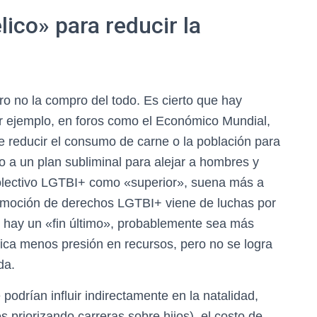
ico» para reducir la
ero no la compro del todo. Es cierto que hay
r ejemplo, en foros como el Económico Mundial,
 reducir el consumo de carne o la población para
lo a un plan subliminal para alejar a hombres y
olectivo LGTBI+ como «superior», suena más a
romoción de derechos LGTBI+ viene de luchas por
i hay un «fin último», probablemente sea más
ica menos presión en recursos, pero no se logra
da.
podrían influir indirectamente en la natalidad,
priorizando carreras sobre hijos), el costo de