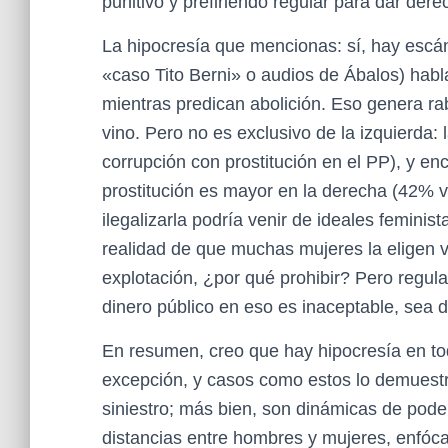
punitivo y prefiriendo regular para dar der
La hipocresía que mencionas: sí, hay escán
«caso Tito Berni» o audios de Ábalos) habl
mientras predican abolición. Eso genera ra
vino. Pero no es exclusivo de la izquierda:
corrupción con prostitución en el PP), y e
prostitución es mayor en la derecha (42% vs
ilegalizarla podría venir de ideales feminis
realidad de que muchas mujeres la eligen v
explotación, ¿por qué prohibir? Pero regular
dinero público en eso es inaceptable, sea 
En resumen, creo que hay hipocresía en todo
excepción, y casos como estos lo demuestr
siniestro; más bien, son dinámicas de pod
distancias entre hombres y mujeres, enfóca