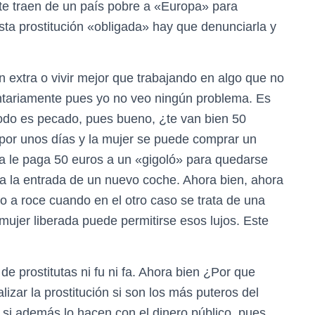
y te traen de un país pobre a «Europa» para
sta prostitución «obligada» hay que denunciarla y
 extra o vivir mejor que trabajando en algo que no
untariamente pues yo no veo ningún problema. Es
odo es pecado, pues bueno, ¿te van bien 50
por unos días y la mujer se puede comprar un
a le paga 50 euros a un «gigoló» para quedarse
ara la entrada de un nuevo coche. Ahora bien, ahora
o a roce cuando en el otro caso se trata de una
 mujer liberada puede permitirse esos lujos. Este
 de prostitutas ni fu ni fa. Ahora bien ¿Por que
lizar la prostitución si son los más puteros del
si además lo hacen con el dinero público, pues