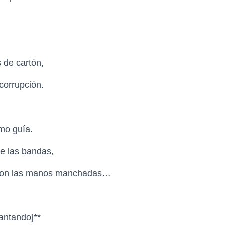
s de cartón,
 corrupción.
omo guía.
de las bandas,
le con las manos manchadas…
 cantando]**