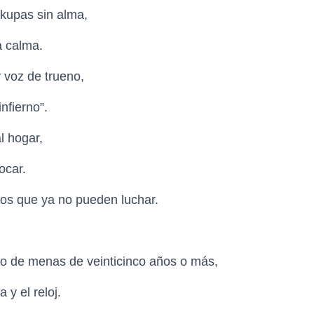
okupas sin alma,
a calma.
 voz de trueno,
infierno”.
al hogar,
tocar.
los que ya no pueden luchar.
do de menas de veinticinco años o más,
a y el reloj.