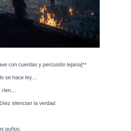
uave con cuerdas y percusión lejana]**
edo se hace ley…
se ríen…
íez silencian la verdad
los puños.