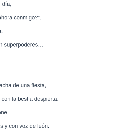
 día,
e ahora conmigo?”.
a,
tan superpoderes…
*
acha de una fiesta,
 con la bestia despierta.
pone,
s y con voz de león.