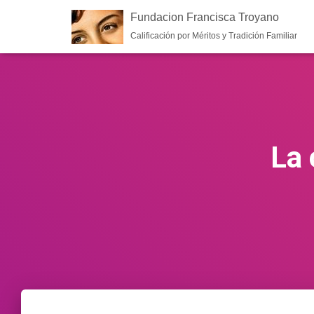
Fundacion Francisca Troyano
Calificación por Méritos y Tradición Familiar
La 