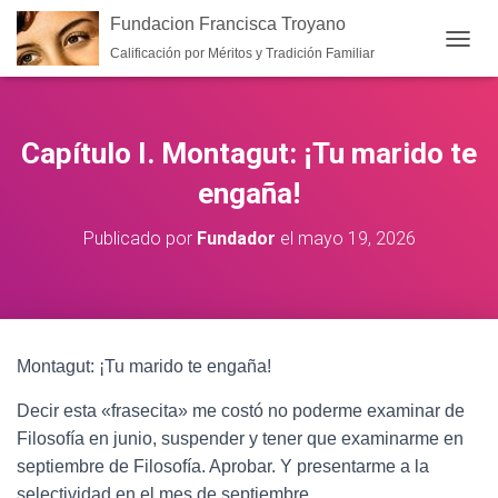
Fundacion Francisca Troyano
Calificación por Méritos y Tradición Familiar
CAMB
Capítulo I. Montagut: ¡Tu marido te
engaña!
Publicado por
Fundador
el
mayo 19, 2026
Montagut: ¡Tu marido te engaña!
Decir esta «frasecita» me costó no poderme examinar de
Filosofía en junio, suspender y tener que examinarme en
septiembre de Filosofía. Aprobar. Y presentarme a la
selectividad en el mes de septiembre.