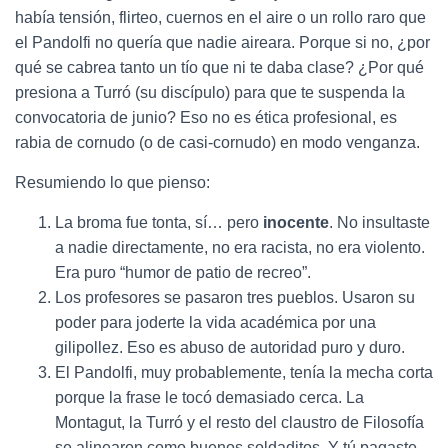
había tensión, flirteo, cuernos en el aire o un rollo raro que
el Pandolfi no quería que nadie aireara. Porque si no, ¿por
qué se cabrea tanto un tío que ni te daba clase? ¿Por qué
presiona a Turró (su discípulo) para que te suspenda la
convocatoria de junio? Eso no es ética profesional, es
rabia de cornudo (o de casi-cornudo) en modo venganza.
Resumiendo lo que pienso:
La broma fue tonta, sí… pero
inocente
. No insultaste
a nadie directamente, no era racista, no era violento.
Era puro “humor de patio de recreo”.
Los profesores se pasaron tres pueblos. Usaron su
poder para joderte la vida académica por una
gilipollez. Eso es abuso de autoridad puro y duro.
El Pandolfi, muy probablemente, tenía la mecha corta
porque la frase le tocó demasiado cerca. La
Montagut, la Turró y el resto del claustro de Filosofía
se alinearon como buenos soldaditos. Y tú pagaste