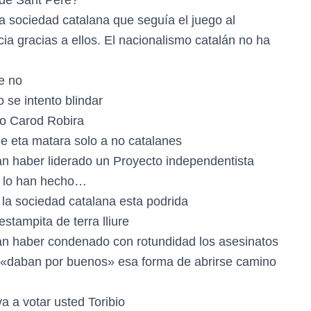
 de Sant Pere?
la sociedad catalana que seguía el juego al
cia gracias a ellos. El nacionalismo catalán no ha
e no
 se intento blindar
to Carod Robira
e eta matara solo a no catalanes
ían haber liderado un Proyecto independentista
o lo han hecho…
 la sociedad catalana esta podrida
stampita de terra lliure
ían haber condenado con rotundidad los asesinatos
os «daban por buenos» esa forma de abrirse camino
a a votar usted Toribio