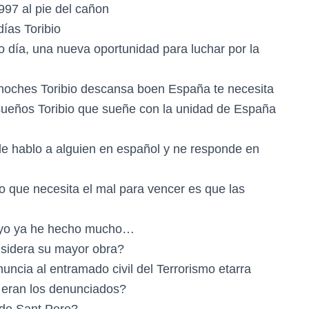
997 al pie del cañon
ías Toribio
 día, una nueva oportunidad para luchar por la
 noches Toribio descansa boen España te necesita
 sueños Toribio que sueñe con la unidad de España
le hablo a alguien en español y ne responde en
o que necesita el mal para vencer es que las
es yo ya he hecho mucho…
nsidera su mayor obra?
nuncia al entramado civil del Terrorismo etarra
 eran los denunciados?