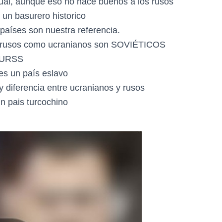
gual, aunque eso no hace buenos a los rusos
 un basurero historico
 países son nuestra referencia.
nto rusos como ucranianos son SOVIÉTICOS
a URSS
es un país eslavo
y diferencia entre ucranianos y rusos
un pais turcochino