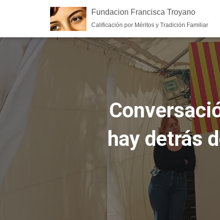
Fundacion Francisca Troyano
Calificación por Méritos y Tradición Familiar
Conversació
hay detrás d