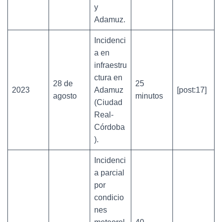
y
Adamuz.
Incidenci
a en
infraestru
ctura en
28 de
25
2023
Adamuz
[post:17]
agosto
minutos
(Ciudad
Real-
Córdoba
).
Incidenci
a parcial
por
condicio
nes