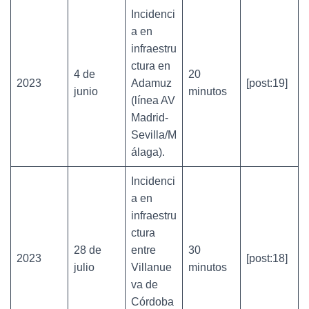
Incidenci
a en
infraestru
ctura en
4 de
20
2023
Adamuz
[post:19]
junio
minutos
(línea AV
Madrid-
Sevilla/M
álaga).
Incidenci
a en
infraestru
ctura
28 de
entre
30
2023
[post:18]
julio
Villanue
minutos
va de
Córdoba