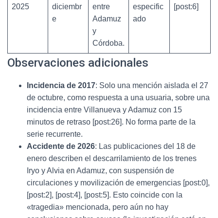
2025
diciembr
entre
especific
[post:6]
e
Adamuz
ado
y
Córdoba.
Observaciones adicionales
Incidencia de 2017
: Solo una mención aislada el 27
de octubre, como respuesta a una usuaria, sobre una
incidencia entre Villanueva y Adamuz con 15
minutos de retraso [post:26]. No forma parte de la
serie recurrente.
Accidente de 2026
: Las publicaciones del 18 de
enero describen el descarrilamiento de los trenes
Iryo y Alvia en Adamuz, con suspensión de
circulaciones y movilización de emergencias [post:0],
[post:2], [post:4], [post:5]. Esto coincide con la
«tragedia» mencionada, pero aún no hay