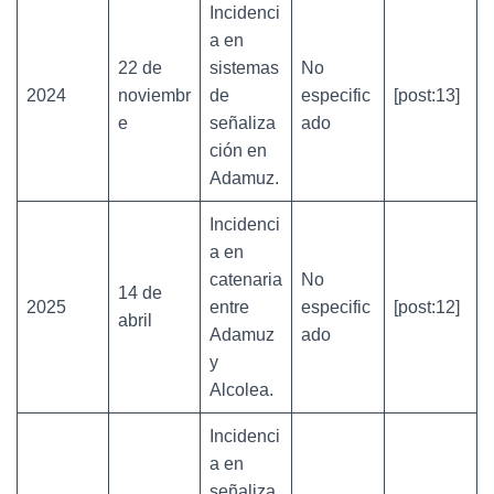
Incidenci
a en
22 de
sistemas
No
2024
noviembr
de
especific
[post:13]
e
señaliza
ado
ción en
Adamuz.
Incidenci
a en
catenaria
No
14 de
2025
entre
especific
[post:12]
abril
Adamuz
ado
y
Alcolea.
Incidenci
a en
señaliza