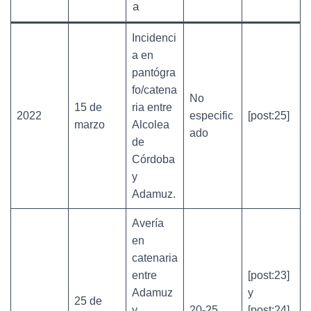
a
Incidenci
a en
pantógra
fo/catena
No
15 de
ria entre
2022
especific
[post:25]
marzo
Alcolea
ado
de
Córdoba
y
Adamuz.
Avería
en
catenaria
entre
[post:23]
Adamuz
y
25 de
y
20-25
[post:24]