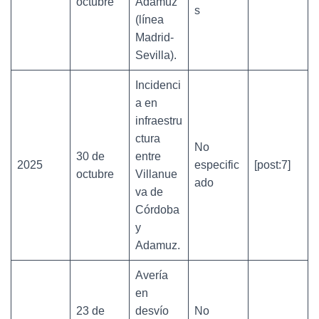
octubre
Adamuz
s
(línea
Madrid-
Sevilla).
Incidenci
a en
infraestru
ctura
No
30 de
entre
2025
especific
[post:7]
octubre
Villanue
ado
va de
Córdoba
y
Adamuz.
Avería
en
23 de
desvío
No