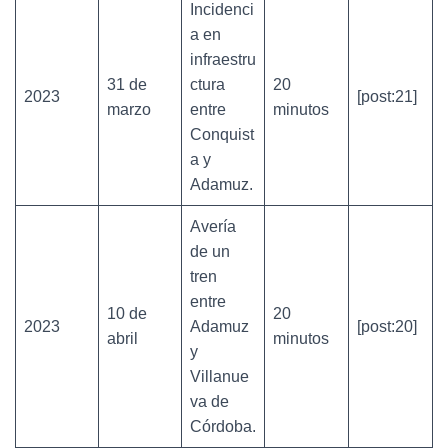
Incidenci
a en
infraestru
31 de
ctura
20
2023
[post:21]
marzo
entre
minutos
Conquist
a y
Adamuz.
Avería
de un
tren
entre
10 de
20
2023
Adamuz
[post:20]
abril
minutos
y
Villanue
va de
Córdoba.