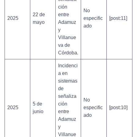
ción
No
22 de
entre
2025
especific
[post:11]
mayo
Adamuz
ado
y
Villanue
va de
Córdoba.
Incidenci
a en
sistemas
de
señaliza
No
5 de
ción
2025
especific
[post:10]
junio
entre
ado
Adamuz
y
Villanue