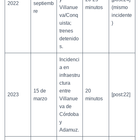
2022
septiemb
Villanue
minutos
(mismo
re
va/Conq
incidente
uista;
)
trenes
detenido
s.
Incidenci
a en
infraestru
ctura
15 de
entre
20
2023
[post:22]
marzo
Villanue
minutos
va de
Córdoba
y
Adamuz.