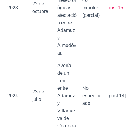
meteorol
40
22 de
2023
ógicas;
minutos
post:15
octubre
afectació
(parcial)
n entre
Adamuz
y
Almodóv
ar.
Avería
de un
tren
entre
No
23 de
2024
Adamuz
especific
[post:14]
julio
y
ado
Villanue
va de
Córdoba.