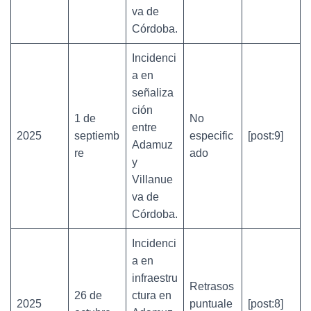
va de
Córdoba.
Incidenci
a en
señaliza
ción
1 de
No
entre
2025
septiemb
especific
[post:9]
Adamuz
re
ado
y
Villanue
va de
Córdoba.
Incidenci
a en
infraestru
Retrasos
26 de
ctura en
2025
puntuale
[post:8]