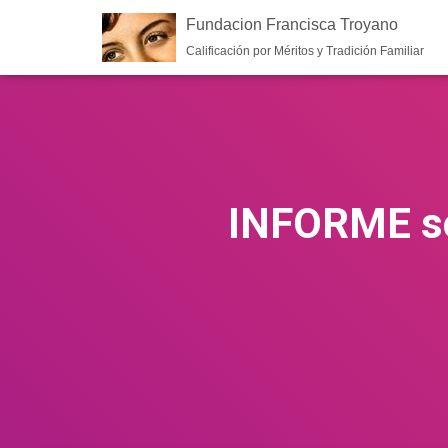
Fundacion Francisca Troyano
Calificación por Méritos y Tradición Familiar
INFORME sob