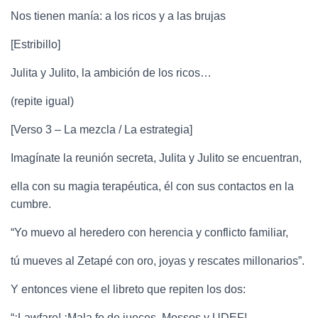
Nos tienen manía: a los ricos y a las brujas
[Estribillo]
Julita y Julito, la ambición de los ricos…
(repite igual)
[Verso 3 – La mezcla / La estrategia]
Imagínate la reunión secreta, Julita y Julito se encuentran,
ella con su magia terapéutica, él con sus contactos en la
cumbre.
“Yo muevo al heredero con herencia y conflicto familiar,
tú mueves al Zetapé con oro, joyas y rescates millonarios”.
Y entonces viene el libreto que repiten los dos:
“¡Lawfare! ¡Mala fe de jueces, Mossos y UDEF!