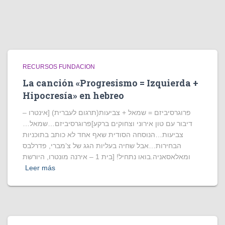
RECURSOS FUNDACION
La canción «Progresismo = Izquierda +
Hipocresía» en hebreo
פרוגרסיביזם = שמאל + צביעות(תרגום לעברית) [אינטרו –
דיבור עם טון אירוני וצחוקים ברקע]פרוגרסיביזם…שמאל…
צביעות…הנוסחה הסודית שאף אחד לא כותב בתוכניות
הבחירות…אבל שחיה בעליות הגג של צ’מברי, פדרלבס
ומאלאסאניה.בואו נתחיל! [בית 1 – אירנה מונטרו, היורשת
Leer más