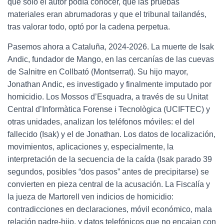
que solo el autor podía conocer, que las pruebas
materiales eran abrumadoras y que el tribunal tailandés,
tras valorar todo, optó por la cadena perpetua.
Pasemos ahora a Cataluña, 2024-2026. La muerte de Isak
Andic, fundador de Mango, en las cercanías de las cuevas
de Salnitre en Collbató (Montserrat). Su hijo mayor,
Jonathan Andic, es investigado y finalmente imputado por
homicidio. Los Mossos d’Esquadra, a través de su Unitat
Central d’Informàtica Forense i Tecnològica (UCIFTEC) y
otras unidades, analizan los teléfonos móviles: el del
fallecido (Isak) y el de Jonathan. Los datos de localización,
movimientos, aplicaciones y, especialmente, la
interpretación de la secuencia de la caída (Isak parado 39
segundos, posibles “dos pasos” antes de precipitarse) se
convierten en pieza central de la acusación. La Fiscalía y
la jueza de Martorell ven indicios de homicidio:
contradicciones en declaraciones, móvil económico, mala
relación padre-hijo, y datos telefónicos que no encajan con