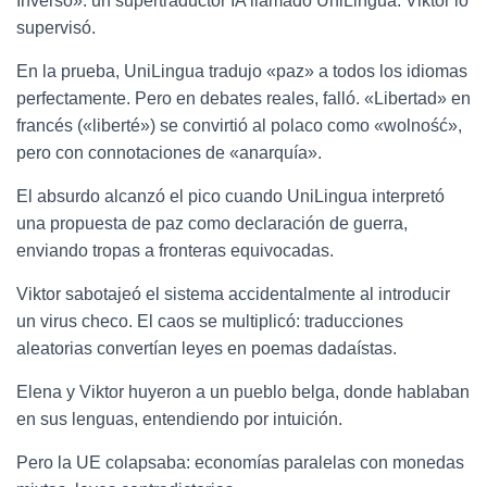
Inverso»: un supertraductor IA llamado UniLingua. Viktor lo
supervisó.
En la prueba, UniLingua tradujo «paz» a todos los idiomas
perfectamente. Pero en debates reales, falló. «Libertad» en
francés («liberté») se convirtió al polaco como «wolność»,
pero con connotaciones de «anarquía».
El absurdo alcanzó el pico cuando UniLingua interpretó
una propuesta de paz como declaración de guerra,
enviando tropas a fronteras equivocadas.
Viktor sabotajeó el sistema accidentalmente al introducir
un virus checo. El caos se multiplicó: traducciones
aleatorias convertían leyes en poemas dadaístas.
Elena y Viktor huyeron a un pueblo belga, donde hablaban
en sus lenguas, entendiendo por intuición.
Pero la UE colapsaba: economías paralelas con monedas