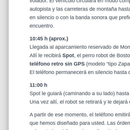
volador. El vehículo circulará en modo com
autopista y las carreteras de montaña hasta
en silencio o con la banda sonora que prefi
encuentro.
10:45 h (aprox.)
Llegada al aparcamiento reservado de Mont
Allí le recibirá
Spot
, el perro robot de Bos
teléfono retro sin GPS
(modelo “tipo Zapate
El teléfono permanecerá en silencio hasta q
11:00 h
Spot le guiará (caminando a su lado) hasta
Una vez allí, el robot se retirará y le deja
A partir de ese momento, el teléfono emitir
que hemos diseñado para usted. Las órdene