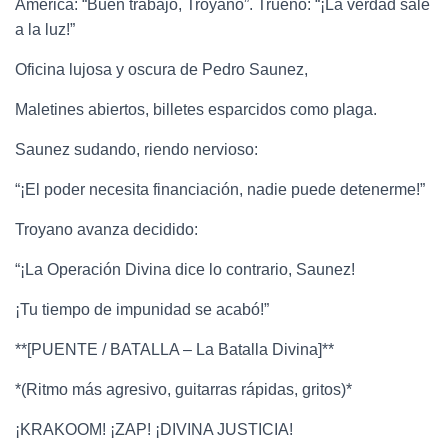
América: “Buen trabajo, Troyano”. Trueno: “¡La verdad sale
a la luz!”
Oficina lujosa y oscura de Pedro Saunez,
Maletines abiertos, billetes esparcidos como plaga.
Saunez sudando, riendo nervioso:
“¡El poder necesita financiación, nadie puede detenerme!”
Troyano avanza decidido:
“¡La Operación Divina dice lo contrario, Saunez!
¡Tu tiempo de impunidad se acabó!”
**[PUENTE / BATALLA – La Batalla Divina]**
*(Ritmo más agresivo, guitarras rápidas, gritos)*
¡KRAKOOM! ¡ZAP! ¡DIVINA JUSTICIA!