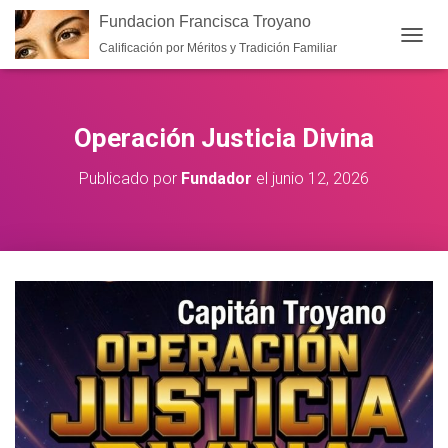
Fundacion Francisca Troyano
Calificación por Méritos y Tradición Familiar
CAMB
Operación Justicia Divina
Publicado por
Fundador
el
junio 12, 2026