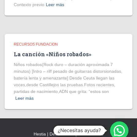
Contexto previo
Leer más
RECURSOS FUNDACION
La canción «Niños robados»
Niños robados(Rock duro – duración aproximada 7
minutos) [Intro – riff pesado de guitarras distorsionadas,
batería lenta y amenazante] Desde Ceuta llegan las
voces,desde Castillejos las pruebas.Fotos recientes,
partidas de nacimiento,ADN que grita: “estos son
Leer más
¿Necesitas ayuda?
Hestia | Desarrollado por
ThemeIsle