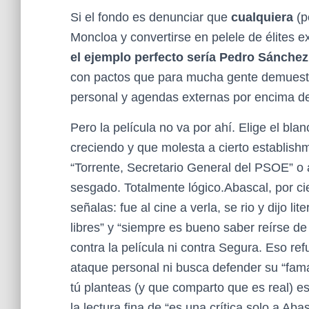
Si el fondo es denunciar que
cualquiera
(p
Moncloa y convertirse en pelele de élites 
el ejemplo perfecto sería Pedro Sánchez
con pactos que para mucha gente demuestr
personal y agendas externas por encima de 
Pero la película no va por ahí. Elige el blan
creciendo y que molesta a cierto establish
“Torrente, Secretario General del PSOE” o a
sesgado. Totalmente lógico.Abascal, por c
señalas: fue al cine a verla, se rio y dijo li
libres” y “siempre es bueno saber reírse
contra la película ni contra Segura. Eso r
ataque personal ni busca defender su “fama
tú planteas (y que comparto que es real) es 
la lectura fina de “es una crítica solo a Aba