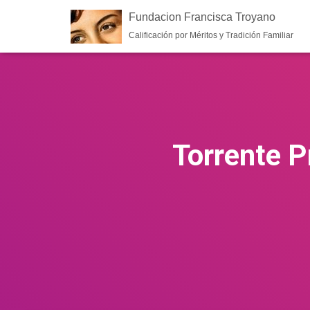
Fundacion Francisca Troyano
Calificación por Méritos y Tradición Familiar
Torrente P