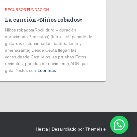
RECURSOS FUNDACION
La canción «Niños robados»
Niños robados(Rock duro – duración
aproximada 7 minutos) [Intro – riff pesado de
guitarras distorsionadas, batería lenta y
amenazante] Desde Ceuta llegan las
voces,desde Castillejos las pruebas.Fotos
recientes, partidas de nacimiento,ADN que
grita: “estos son
Leer más
¿Necesitas ayuda?
Hestia | Desarrollado por
ThemeIsle