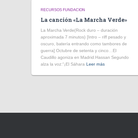
RECURSOS FUNDACION
La canción «La Marcha Verde»
La Marcha Verde(Rock duro – duración
aproximada 7 minutos) [Intro – riff pesado y
oscuro, batería entrando como tambores de
guerra] Octubre de setenta y cinco…El
Caudillo agoniza en Madrid.Hassan Segundo
alza la voz:“¡El Sáhara
Leer más