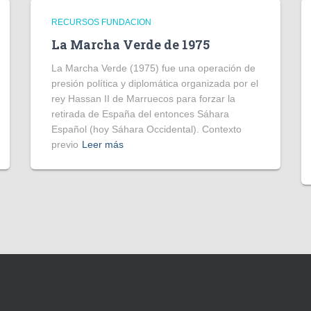
RECURSOS FUNDACION
La Marcha Verde de 1975
La Marcha Verde (1975) fue una operación de
presión política y diplomática organizada por el
rey Hassan II de Marruecos para forzar la
retirada de España del entonces Sáhara
Español (hoy Sáhara Occidental). Contexto
previo
Leer más