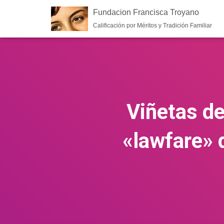
Fundacion Francisca Troyano
Calificación por Méritos y Tradición Familiar
Viñetas de
«lawfare» 