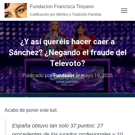
Fundacion Francisca Troyano
Calificación por Méritos y Tradición Familiar
CAMB
¿Y así queréis hacer caer a
Sánchez? ¿Negando el fraude del
Televoto?
Publicado por
Fundador
el
mayo 19, 2025
Acabo de poner este tuit:
España obtuvo tan solo 37 puntos: 27
procedentes de los jurados profesionales y 10