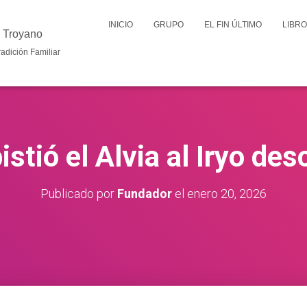
INICIO
GRUPO
EL FIN ÚLTIMO
LIBR
 Troyano
radición Familiar
stió el Alvia al Iryo des
Publicado por
Fundador
el
enero 20, 2026