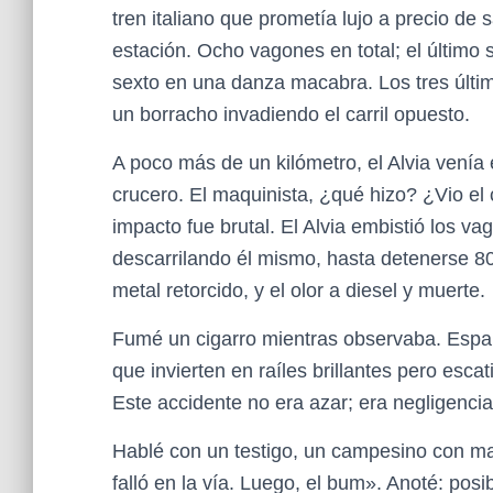
tren italiano que prometía lujo a precio de 
estación. Ocho vagones en total; el último s
sexto en una danza macabra. Los tres últim
un borracho invadiendo el carril opuesto.
A poco más de un kilómetro, el Alvia venía 
crucero. El maquinista, ¿qué hizo? ¿Vio el 
impacto fue brutal. El Alvia embistió los va
descarrilando él mismo, hasta detenerse 80
metal retorcido, y el olor a diesel y muerte.
Fumé un cigarro mientras observaba. España
que invierten en raíles brillantes pero esc
Este accidente no era azar; era negligencia
Hablé con un testigo, un campesino con man
falló en la vía. Luego, el bum». Anoté: posib