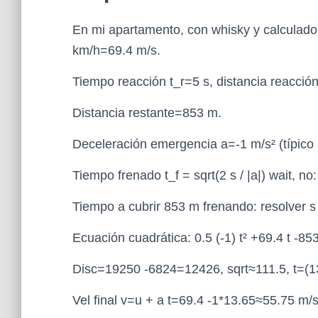
En mi apartamento, con whisky y calculador
km/h=69.4 m/s.
Tiempo reacción t_r=5 s, distancia reacci
Distancia restante=853 m.
Deceleración emergencia a=-1 m/s² (típico a
Tiempo frenado t_f = sqrt(2 s / |a|) wait, no
Tiempo a cubrir 853 m frenando: resolver s 
Ecuación cuadrática: 0.5 (-1) t² +69.4 t -8
Disc=19250 -6824=12426, sqrt≈111.5, t=(13
Vel final v=u + a t=69.4 -1*13.65≈55.75 m/