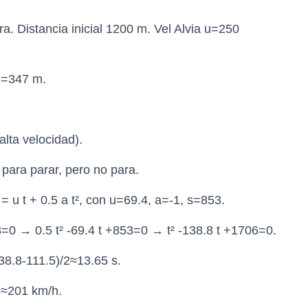
a. Distancia inicial 1200 m. Vel Alvia u=250
ón=347 m.
lta velocidad).
: para parar, pero no para.
= u t + 0.5 a t², con u=69.4, a=-1, s=853.
53=0 → 0.5 t² -69.4 t +853=0 → t² -138.8 t +1706=0.
8.8-111.5)/2≈13.65 s.
s≈201 km/h.