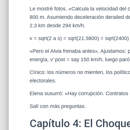
Le mostré fotos. «Calcula la velocidad de
800 m. Asumiendo deceleración derailed d
2.3 km desde 294 km/h.
v = sqrt(2 a s) = sqrt(2
1.5
800) = sqrt(2400)
«Pero el Alvia frenaba antes». Ajustamos: p
energía, v’ post = say 150 km/h, luego par
Cínico: los números no mienten, los políti
electorales.
Elena susurró: «Hay corrupción. Contratos
Salí con más preguntas.
Capítulo 4: El Choqu