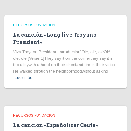
RECURSOS FUNDACION
La canción «Long live Troyano
President»
Viva Troyano President [Introduction]Olé, olé, oléOlé,
olé, olé [Verse 1]They say it on the cornerthey say it in
the alleywith a hand on their chestand fire in their voice
He walked through the neighborhoodwithout asking
Leer más
RECURSOS FUNDACION
La canción «Españolizar Ceuta»