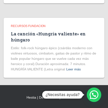
RECURSOS FUNDACION
La canción «Hungría valiente» en
húngaro
Estilo: folk-rock húngaro épico (csárdás moderno con
violines virtuosos, cimbalom, gaitas de pastor y ritmo de
baile popular húngaro que se vuelve cada vez más
heroico y coral).Duración aproximada: 7 minutos.
HUNGRÍA VALIENTE (Letra original
Leer más
¿Necesitas ayuda?
Hestia | Desarrollado por
ThemeIsle