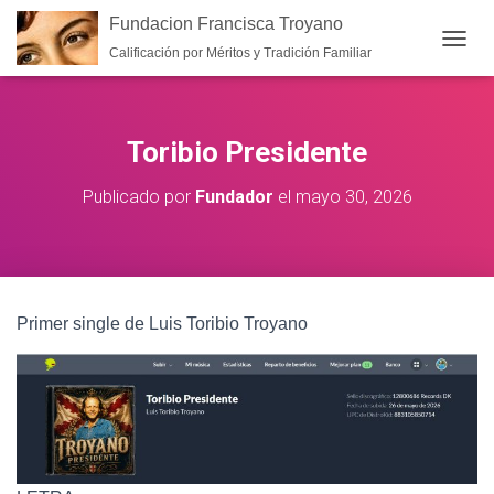
Fundacion Francisca Troyano
Calificación por Méritos y Tradición Familiar
CAMB
Toribio Presidente
Publicado por
Fundador
el
mayo 30, 2026
Primer single de Luis Toribio Troyano