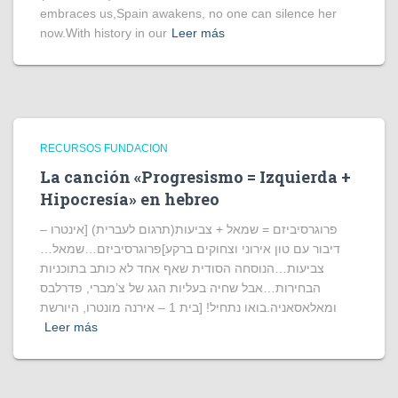
embraces us,Spain awakens, no one can silence her
now.With history in our
Leer más
RECURSOS FUNDACION
La canción «Progresismo = Izquierda +
Hipocresía» en hebreo
פרוגרסיביזם = שמאל + צביעות(תרגום לעברית) [אינטרו –
דיבור עם טון אירוני וצחוקים ברקע]פרוגרסיביזם…שמאל…
צביעות…הנוסחה הסודית שאף אחד לא כותב בתוכניות
הבחירות…אבל שחיה בעליות הגג של צ’מברי, פדרלבס
ומאלאסאניה.בואו נתחיל! [בית 1 – אירנה מונטרו, היורשת
Leer más