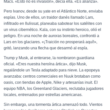
Macs. «Esto no es invasión», decía ella. «Es alianza».
Pero Ivanov, desde su yate en el Atlántico Norte, enviaba
espías. Uno de ellos, un traidor danés llamado Lars,
infiltrado en Ilulissat, planeaba sabotear los satélites con
un virus cibernético. Kala, con su instinto heroico, olió el
peligro. En una noche de auroras boreales, confrontó a
Lars en los glaciares. «¡Traición no prosperará aquí!»,
gritó, lanzando una flecha que desarmó al espía.
Trump y Musk, al enterarse, la nombraron guardiana
oficial. «Eres nuestra heroína ártica», dijo Musk,
regalándole un Tesla adaptado para nieve. La epopeya
avanzaba: centros comerciales en Nuuk brotaban como
oasis, con tiendas de Apple, Nike y artesanías inuit. El
equipo NBA, los Greenland Glaciers, reclutaba jugadores
locales, entrenados por estrellas americanas.
Sin embargo, una tormenta ártica amenazó todo. Vientos