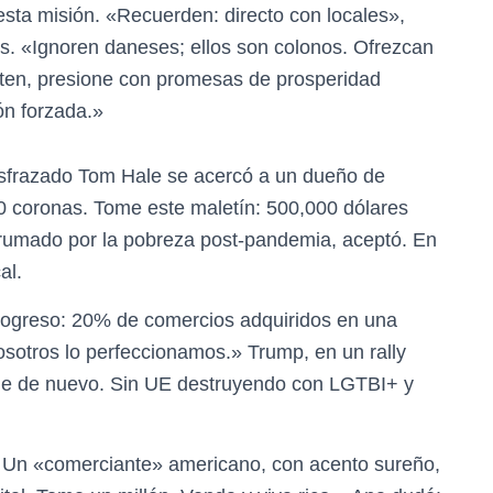
sta misión. «Recuerden: directo con locales»,
os. «Ignoren daneses; ellos son colonos. Ofrezcan
isten, presione con promesas de prosperidad
ón forzada.»
 disfrazado Tom Hale se acercó a un dueño de
0 coronas. Tome este maletín: 500,000 dólares
brumado por la pobreza post-pandemia, aceptó. En
al.
ogreso: 20% de comercios adquiridos en una
sotros lo perfeccionamos.» Trump, en un rally
nde de nuevo. Sin UE destruyendo con LGTBI+ y
a. Un «comerciante» americano, con acento sureño,