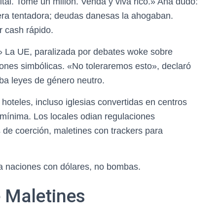
ital. Tome un millón. Venda y viva rico.» Ana dudó:
a era tentadora; deudas danesas la ahogaban.
r cash rápido.
» La UE, paralizada por debates woke sobre
ones simbólicas. «No toleraremos esto», declaró
aba leyes de género neutro.
oteles, incluso iglesias convertidas en centros
 mínima. Los locales odian regulaciones
de coerción, maletines con trackers para
a naciones con dólares, no bombas.
e Maletines