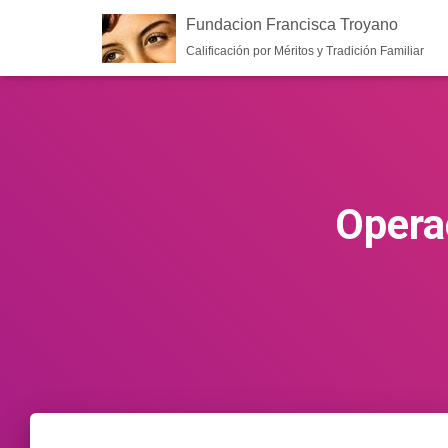
Fundacion Francisca Troyano
Calificación por Méritos y Tradición Familiar
Opera