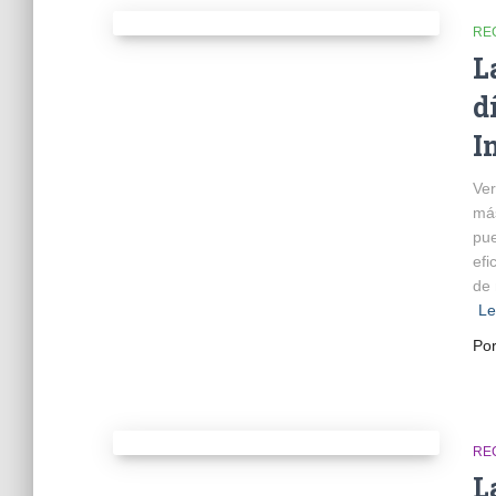
RE
L
d
I
Ver
más
pue
efi
de 
Le
Po
RE
L