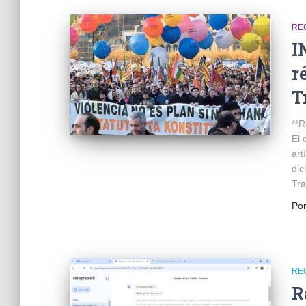
RE
I
r
T
**R
El 
art
dic
Tra
Po
RE
R