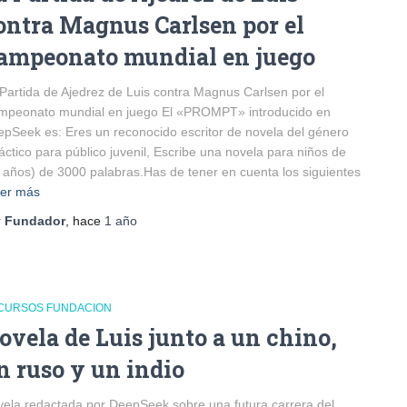
ontra Magnus Carlsen por el
ampeonato mundial en juego
Partida de Ajedrez de Luis contra Magnus Carlsen por el
mpeonato mundial en juego El «PROMPT» introducido en
pSeek es: Eres un reconocido escritor de novela del género
áctico para público juvenil, Escribe una novela para niños de
 años) de 3000 palabras.Has de tener en cuenta los siguientes
er más
r
Fundador
, hace
1 año
CURSOS FUNDACION
ovela de Luis junto a un chino,
n ruso y un indio
ela redactada por DeepSeek sobre una futura carrera del