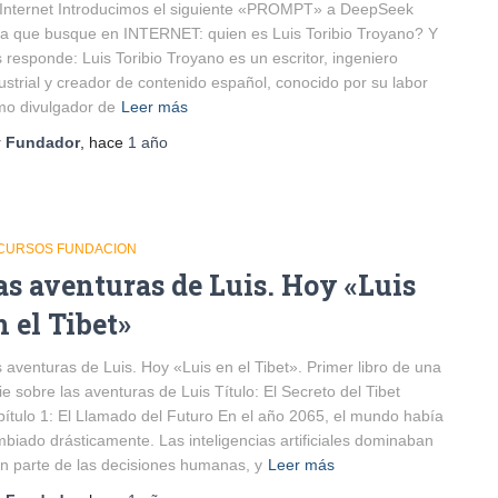
Internet Introducimos el siguiente «PROMPT» a DeepSeek
a que busque en INTERNET: quien es Luis Toribio Troyano? Y
 responde: Luis Toribio Troyano es un escritor, ingeniero
ustrial y creador de contenido español, conocido por su labor
o divulgador de
Leer más
r
Fundador
, hace
1 año
CURSOS FUNDACION
as aventuras de Luis. Hoy «Luis
n el Tibet»
 aventuras de Luis. Hoy «Luis en el Tibet». Primer libro de una
ie sobre las aventuras de Luis Título: El Secreto del Tibet
ítulo 1: El Llamado del Futuro En el año 2065, el mundo había
biado drásticamente. Las inteligencias artificiales dominaban
n parte de las decisiones humanas, y
Leer más