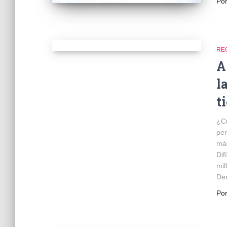
Po
RE
A
l
t
¿Cu
per
má
Dif
mil
Den
Po