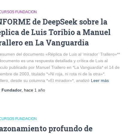
CURSOS FUNDACION
NFORME de DeepSeek sobre la
éplica de Luis Toribio a Manuel
rallero en La Vanguardia
esumen del documento «Réplica de Luis al ‘mirador’ Trallero»**
documento es una respuesta detallada y crítica de Luis al
ículo publicado por Manuel Trallero en *La Vanguardia* el 14 de
iembre de 2003, titulado *»Ni roja, ni rota ni de la otra»*.
llero, desde su columna *»El mirador»*, analizó
Leer más
r
Fundador
, hace
1 año
CURSOS FUNDACION
azonamiento profundo de