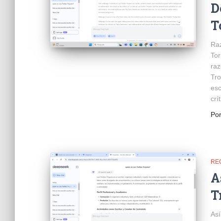
D
T
Raz
Tor
raz
Tro
esc
crí
Po
RE
A
T
Así