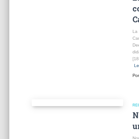
c
C
La 
Ca
Dee
did
[18
Le
Po
RE
N
u
Nov