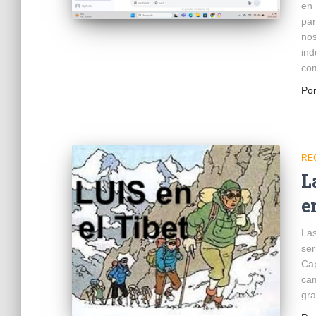
en 
par
nos
ind
com
Po
RE
L
e
Las
ser
Cap
cam
gra