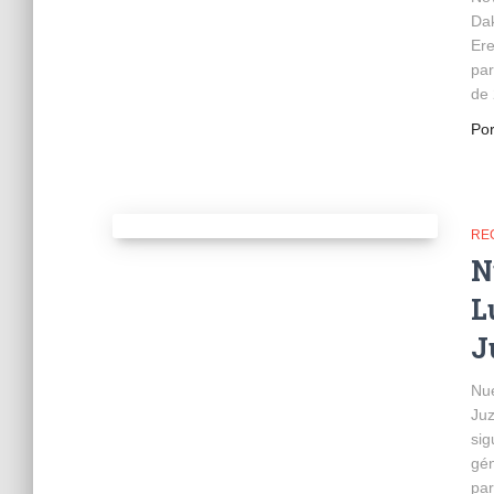
Da
Ere
par
de 
Po
RE
N
L
J
Nue
Juz
sig
gén
par